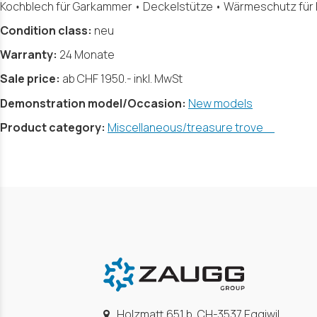
Kochblech für Garkammer • Deckelstütze • Wärmeschutz für H
Condition class:
neu
Warranty:
24 Monate
Sale price:
ab CHF 1950.- inkl. MwSt
Demonstration model/Occasion:
New models
Product category:
Miscellaneous/treasure trove
Holzmatt 651 b, CH-3537 Eggiwil