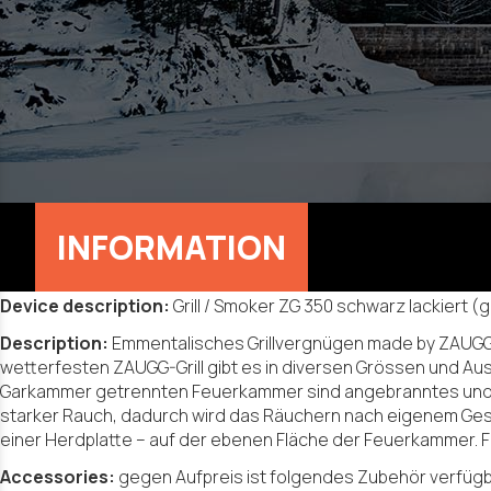
Device description:
Grill / Smoker ZG 350 schwarz lackiert 
Description:
Emmentalisches Grillvergnügen made by ZAUGG Ba
wetterfesten ZAUGG-Grill gibt es in diversen Grössen und Aus
Garkammer getrennten Feuerkammer sind angebranntes und a
starker Rauch, dadurch wird das Räuchern nach eigenem Gesch
einer Herdplatte – auf der ebenen Fläche der Feuerkammer. F
Accessories:
gegen Aufpreis ist folgendes Zubehör verfügbar