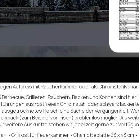
(gegen Aufpreis mit Räucherkammer oder als Chromstahlvariant
rbecue, Grillieren, Räuchern, Backen und Kochen sind hier i
führungen aus rostfreiem Chromstahl oder schwarz lackiertem 
usgetrocknetes Fleisch eine Sache der Vergangenheit. Wen
mack (zum Beispiel von Fisch) problemlos möglich. Als weiter
ür weitere Auskünfte stehen wir jederzeit gerne zur Verfügun
: • Grillrost für Feuerkammer • Chamotteplatte 33 x 43 cm • G