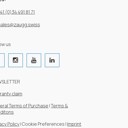
41 (0)34 491 81 71
sales@zaugg.swiss
low us
WSLETTER
ranty claim
eral Terms of Purchase
|
Terms &
ditons
acy Policy
|
Cookie Preferences
|
Imprint