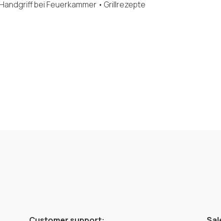
andgriff bei Feuerkammer • Grillrezepte
Customer support:
Sal