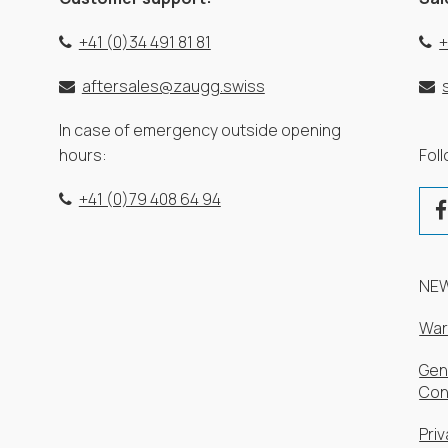
+41 (0)34 491 81 81
+
aftersales@zaugg.swiss
In case of emergency outside opening
hours:
Fol
+41 (0)79 408 64 94
NE
War
Gen
Con
Priv