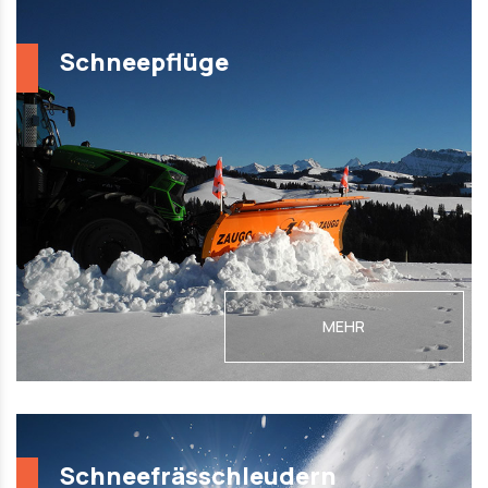
Schneepflüge
MEHR
Schneefrässchleudern