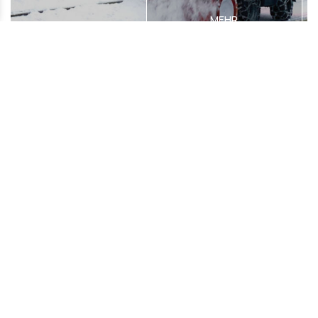
MEHR
Fahrzeuganbauten
MEHR