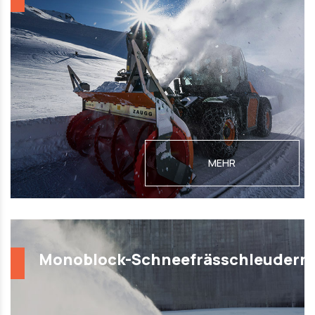
MEHR
Monoblock-Schneefrässchleudern