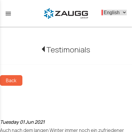
menu
Testimonials
Back
Schiltrac
Buochs
Tuesday 01 Jun 2021
Auch nach dem langen Winter immer noch ein zufriedener