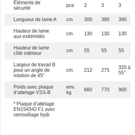
Éléments de
pce
2
3
3
sécurité
Longueur de lame A
cm
300
390
390
Hauteur de lame
cm
130
130
130
aux extrémités
Hauteur de lame
cm
55
55
55
côté intérieur
Largeur de travail B
320 à
pour un angle de
cm
212
275
55°
rotation de 45°
Poids avec plaque
env.
660
770
900
d‘attelage VSS-B
kg
* Plaque d’attelage
EN154342 F1 avec
verrouillage hydr.