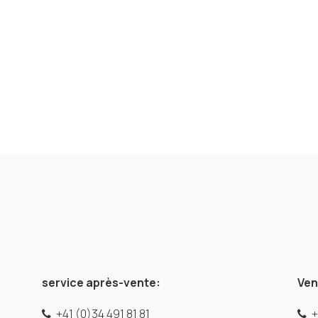
service après-vente:
Ven
+41 (0)34 491 81 81
+