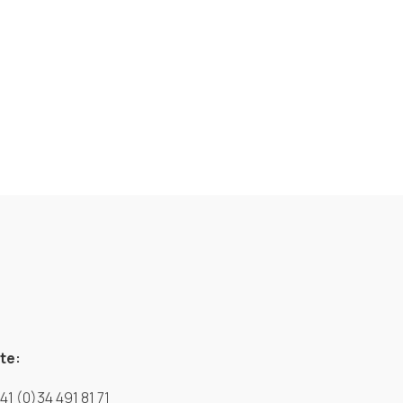
te:
41 (0)34 491 81 71