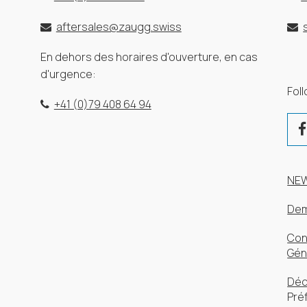
aftersales@zaugg.swiss
En dehors des horaires d'ouverture, en cas
d'urgence:
Fol
+41 (0)79 408 64 94
NE
Dem
Con
Gén
Déc
Pré