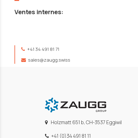
Ventes internes:
+41 34 491 81 71
sales@zaugg.swiss
Holzmatt 651 b, CH-3537 Eggiwil
+41 (0)34 491 81 11