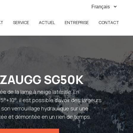
AT
SERVICE
ACTUEL
ENTREPRISE
CONTACT
e ZAUGG SG50K
e de la lame à neige latérale. En
10°, il est possible d’avoir des largeurs
 son verrouillage hydraulique sur une
tée et démontée en un rien de temps.