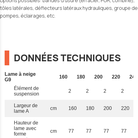
Options possibles: bandes d'usure (en acier, PUR, combiné),
tôles latérales, déflecteurs latéraux hydrauliques, groupe de
pompes, éclairages, etc.
DONNÉES TECHNIQUES
Lame à neige
160
180
200
220
240
G9
Élément de
2
2
2
2
suspension
Largeur de
cm
160
180
200
220
lame A
Hauteur de
lame avec
cm
77
77
77
77
forme