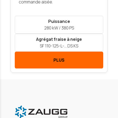
commande aisée.
Puissance
280 kW / 380 PS
Agrégat fraise à neige
SF 110-125-L-… DS KS
PLUS