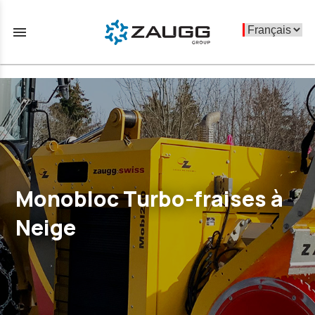
menu
Monobloc Turbo-fraises à
Neige