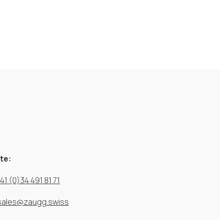
te:
41 (0)34 491 81 71
sales@zaugg.swiss