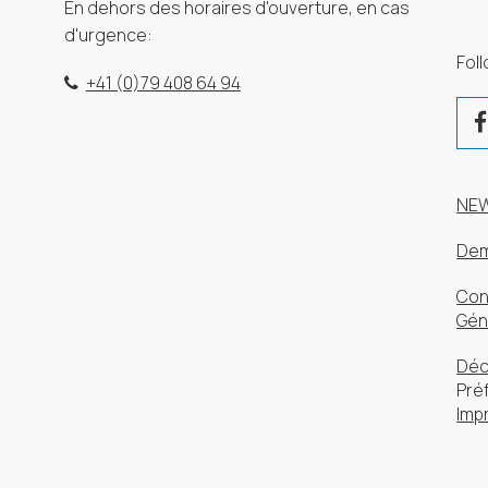
En dehors des horaires d'ouverture, en cas
d'urgence:
Fol
+41 (0)79 408 64 94
NE
Dem
Con
Gén
Déc
Pré
Imp