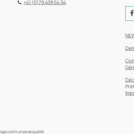
+41 (0)79 408 64 94
NE
Dem
Con
Gén
Déc
Pré
Imp
logie communale de qualité