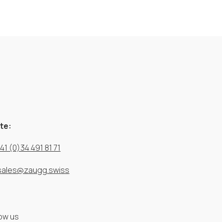
te:
41 (0)34 491 81 71
sales@zaugg.swiss
low us