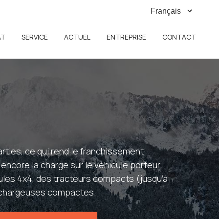
AT
SERVICE
ACTUEL
ENTREPRISE
CONTACT
rties, ce qui rend le franchissement
 encore la charge sur le véhicule porteur.
les 4x4, des tracteurs compacts (jusqu’à
 chargeuses compactes.