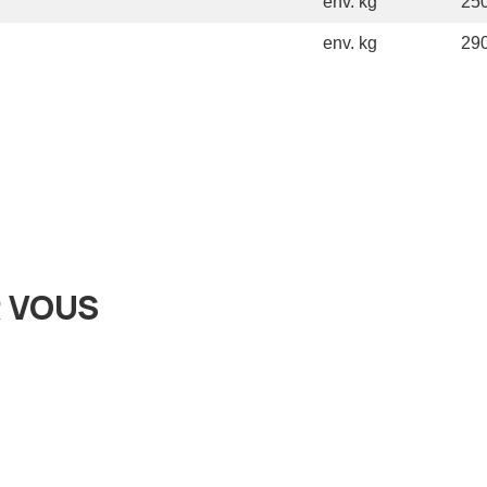
env. kg
25
env. kg
29
 VOUS