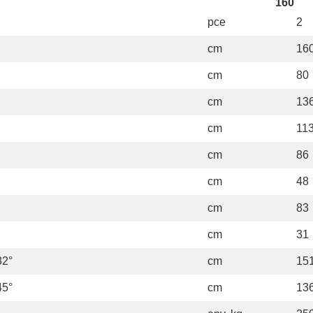
160
pce
2
cm
16
cm
80
cm
13
cm
11
cm
86
cm
48
cm
83
cm
31
32°
cm
15
45°
cm
13