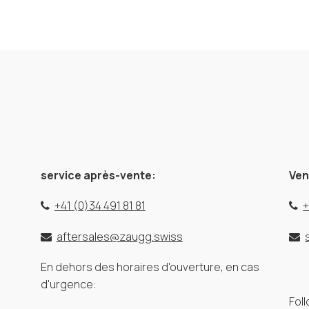
service après-vente:
Ven
+41 (0)34 491 81 81
+
aftersales@zaugg.swiss
En dehors des horaires d'ouverture, en cas
d'urgence:
Fol