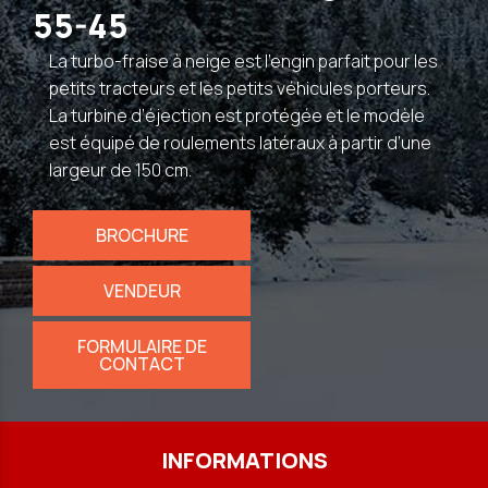
55-45
La turbo-fraise à neige est l’engin parfait pour les
petits tracteurs et les petits véhicules porteurs.
La turbine d’éjection est protégée et le modèle
est équipé de roulements latéraux à partir d’une
largeur de 150 cm.
BROCHURE
VENDEUR
FORMULAIRE DE
CONTACT
INFORMATIONS