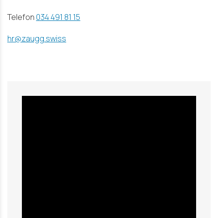
Telefon
034 491 81 15
hr@zaugg.swiss