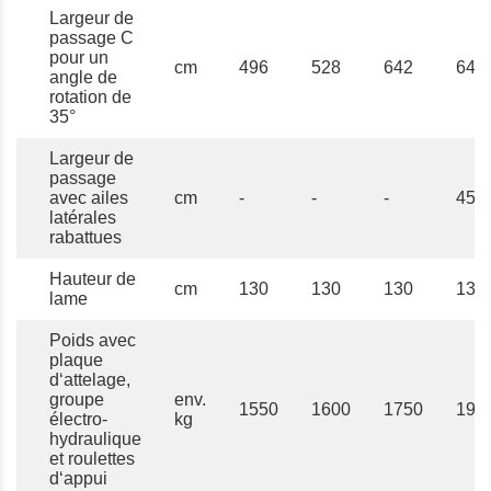
Largeur de
passage C
pour un
cm
496
528
642
642
angle de
rotation de
35°
Largeur de
passage
avec ailes
cm
-
-
-
450
latérales
rabattues
Hauteur de
cm
130
130
130
130
lame
Poids avec
plaque
d‘attelage,
groupe
env.
1550
1600
1750
195
électro-
kg
hydraulique
et roulettes
d‘appui