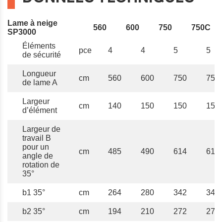
Lame à neige
560
600
750
750C
SP3000
Éléments
pce
4
4
5
5
de sécurité
Longueur
cm
560
600
750
750
de lame A
Largeur
cm
140
150
150
150
d’élément
Largeur de
travail B
pour un
cm
485
490
614
614
angle de
rotation de
35°
b1 35°
cm
264
280
342
342
b2 35°
cm
194
210
272
272