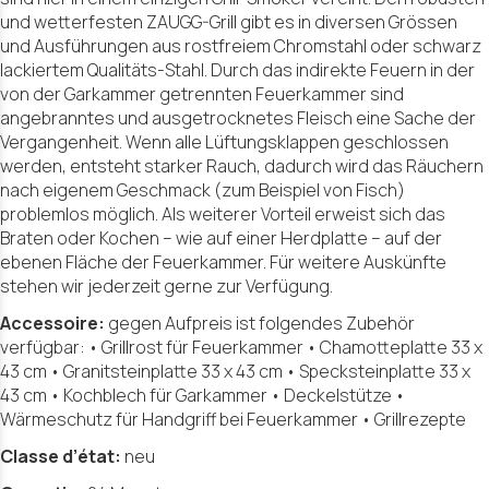
und wetterfesten ZAUGG-Grill gibt es in diversen Grössen
und Ausführungen aus rostfreiem Chromstahl oder schwarz
lackiertem Qualitäts-Stahl. Durch das indirekte Feuern in der
von der Garkammer getrennten Feuerkammer sind
angebranntes und ausgetrocknetes Fleisch eine Sache der
Vergangenheit. Wenn alle Lüftungsklappen geschlossen
werden, entsteht starker Rauch, dadurch wird das Räuchern
nach eigenem Geschmack (zum Beispiel von Fisch)
problemlos möglich. Als weiterer Vorteil erweist sich das
Braten oder Kochen – wie auf einer Herdplatte – auf der
ebenen Fläche der Feuerkammer. Für weitere Auskünfte
stehen wir jederzeit gerne zur Verfügung.
Accessoire:
gegen Aufpreis ist folgendes Zubehör
verfügbar: • Grillrost für Feuerkammer • Chamotteplatte 33 x
43 cm • Granitsteinplatte 33 x 43 cm • Specksteinplatte 33 x
43 cm • Kochblech für Garkammer • Deckelstütze •
Wärmeschutz für Handgriff bei Feuerkammer • Grillrezepte
Classe d’état:
neu