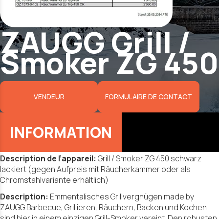
ZAUGG Grill /
Smoker ZG 450
VENDEUR
FORMULAIRE DE CONTACT
Description de l’appareil:
Grill / Smoker ZG 450 schwarz
lackiert (gegen Aufpreis mit Räucherkammer oder als
Chromstahlvariante erhältlich)
Description:
Emmentalisches Grillvergnügen made by
ZAUGG Barbecue, Grillieren, Räuchern, Backen und Kochen
sind hier in einem einzigen Grill-Smoker vereint. Den robusten