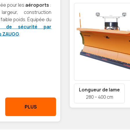
ée pour les
aéroports
:
largeur, construction
 faible poids. Équipée du
e de sécurité par
s ZAUGG
.
Longueur de lame
280 – 400 cm
PLUS