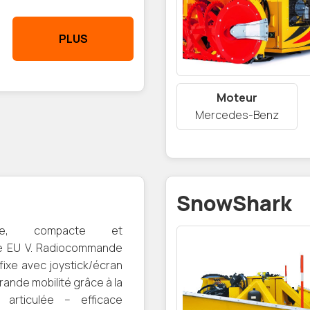
PLUS
Moteur
Mercedes-Benz
SnowShark
ome, compacte et
e EU V. Radiocommande
fixe avec joystick/écran
Grande mobilité grâce à la
n articulée – efficace