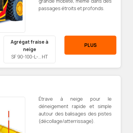
grande mobilité, même dans des
passages étroits et profonds.
Agrégat fraise à
PLUS
neige
SF 90-100-L-… HT
Étrave à neige pour le
déneigement rapide et simple
autour des balisages des pistes
(décollage/atterrissage).