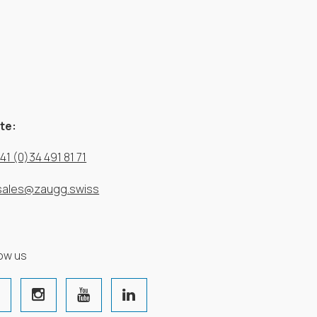
te:
41 (0)34 491 81 71
sales@zaugg.swiss
low us