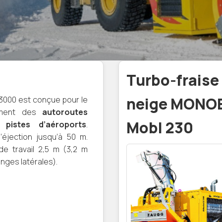
Turbo-fraise
 3000 est conçue pour le
neige MONO
ement des
autoroutes
Mobl 230
pistes d’aéroports
.
’éjection jusqu’à 50 m.
de travail 2,5 m (3,2 m
onges latérales).