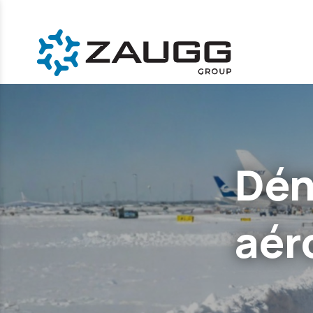
Dén
aér