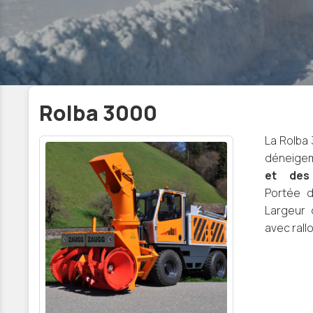
Rolba 3000
La Rolba
déneig
et des 
Portée d
Largeur 
avec rall