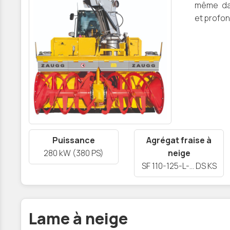
même da
et profo
Puissance
Agrégat fraise à
280 kW (380 PS)
neige
SF 110-125-L-… DS KS
Lame à neige