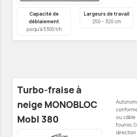
Capacité de
Largeurs de travail
déblaiement
250 – 320 cm
jusqu'à 5300 t/h
Turbo-fraise à
neige MONOBLOC
Auton
conform
Mobl 380
ou câble 
fournis. 
directio