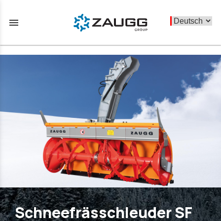
menu
Schneefrässchleuder SF