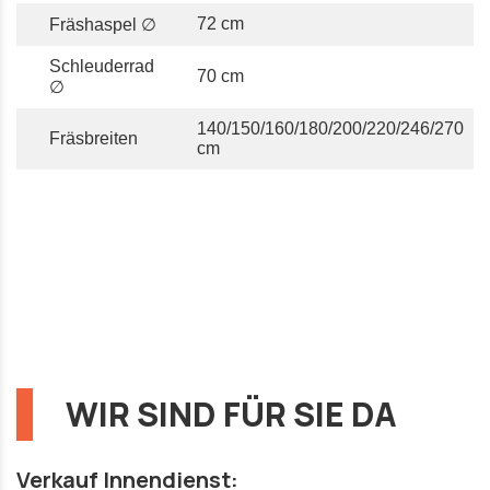
72 cm
Fräshaspel ∅
Schleuderrad
70 cm
∅
140/150/160/180/200/220/246/270
Fräsbreiten
cm
WIR SIND FÜR SIE DA
Verkauf Innendienst: