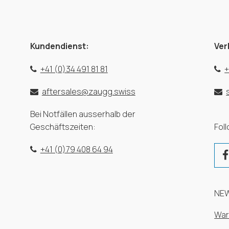
Kundendienst:
Ver
+41 (0)34 491 81 81
+
aftersales@zaugg.swiss
Bei Notfällen ausserhalb der
Geschäftszeiten:
Fol
+41 (0)79 408 64 94
NE
War