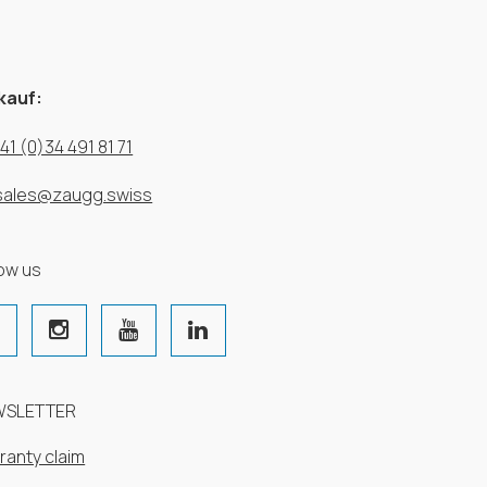
kauf:
41 (0)34 491 81 71
sales@zaugg.swiss
low us
WSLETTER
ranty claim