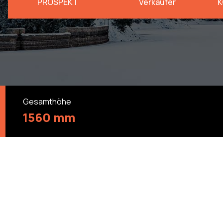
PROSPEKT
Verkäufer
K
Gesamthöhe
1560 mm