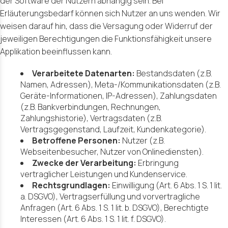
der Software der Nutzern abhängig sein. Bei
Erläuterungsbedarf können sich Nutzer an uns wenden. Wir
weisen darauf hin, dass die Versagung oder Widerruf der
jeweiligen Berechtigungen die Funktionsfähigkeit unsere
Applikation beeinflussen kann.
Verarbeitete Datenarten:
Bestandsdaten (z.B.
Namen, Adressen), Meta-/Kommunikationsdaten (z.B.
Geräte-Informationen, IP-Adressen), Zahlungsdaten
(z.B. Bankverbindungen, Rechnungen,
Zahlungshistorie), Vertragsdaten (z.B.
Vertragsgegenstand, Laufzeit, Kundenkategorie).
Betroffene Personen:
Nutzer (z.B.
Webseitenbesucher, Nutzer von Onlinediensten).
Zwecke der Verarbeitung:
Erbringung
vertraglicher Leistungen und Kundenservice.
Rechtsgrundlagen:
Einwilligung (Art. 6 Abs. 1 S. 1 lit.
a. DSGVO), Vertragserfüllung und vorvertragliche
Anfragen (Art. 6 Abs. 1 S. 1 lit. b. DSGVO), Berechtigte
Interessen (Art. 6 Abs. 1 S. 1 lit. f. DSGVO).