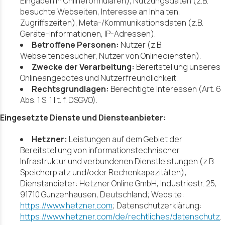
Eingaben in Onlineformularen), Nutzungsdaten (z.B.
besuchte Webseiten, Interesse an Inhalten,
Zugriffszeiten), Meta-/Kommunikationsdaten (z.B.
Geräte-Informationen, IP-Adressen).
Betroffene Personen:
Nutzer (z.B.
Webseitenbesucher, Nutzer von Onlinediensten).
Zwecke der Verarbeitung:
Bereitstellung unseres
Onlineangebotes und Nutzerfreundlichkeit.
Rechtsgrundlagen:
Berechtigte Interessen (Art. 6
Abs. 1 S. 1 lit. f. DSGVO).
Eingesetzte Dienste und Diensteanbieter:
Hetzner:
Leistungen auf dem Gebiet der
Bereitstellung von informationstechnischer
Infrastruktur und verbundenen Dienstleistungen (z.B.
Speicherplatz und/oder Rechenkapazitäten);
Dienstanbieter: Hetzner Online GmbH, Industriestr. 25,
91710 Gunzenhausen, Deutschland; Website:
https://www.hetzner.com
; Datenschutzerklärung:
https://www.hetzner.com/de/rechtliches/datenschutz
.