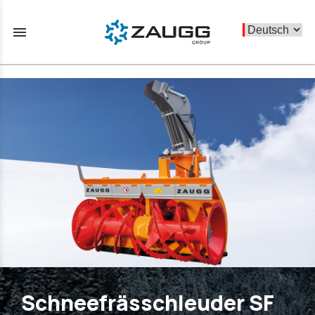
menu
Schneefrässchleuder SF