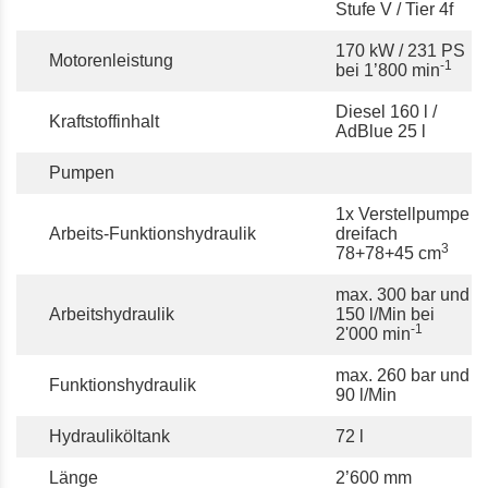
Stufe V / Tier 4f
170 kW / 231 PS
Motorenleistung
-1
bei 1’800 min
Diesel 160 l /
Kraftstoffinhalt
AdBlue 25 l
Pumpen
1x Verstellpumpe
Arbeits-Funktionshydraulik
dreifach
3
78+78+45 cm
max. 300 bar und
Arbeitshydraulik
150 l/Min bei
-1
2'000 min
max. 260 bar und
Funktionshydraulik
90 l/Min
Hydrauliköltank
72 l
Länge
2’600 mm