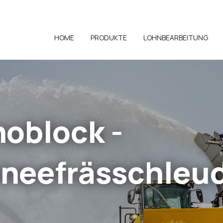
HOME
PRODUKTE
LOHNBEARBEITUNG
oblock -
neefrässchleu