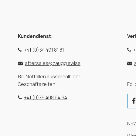
Kundendienst:
Ver
+41 (0)34 491 81 81
+
aftersales@zaugg.swiss
Bei Notfällen ausserhalb der
Geschäftszeiten:
Fol
+41 (0)79 408 64 94
NE