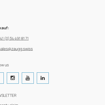
kauf:
41 (0)34 491 81 71
sales@zaugg.swiss
low us
WSLETTER