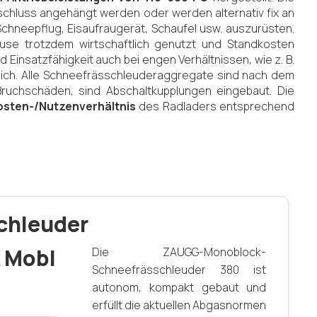
schluss angehängt werden oder werden alternativ fix an
chneepflug, Eisaufraugerät, Schaufel usw. auszurüsten.
se trotzdem wirtschaftlich genutzt und Standkosten
insatzfähigkeit auch bei engen Verhältnissen, wie z. B.
lich. Alle Schneefrässchleuderaggregate sind nach dem
ruchschäden, sind Abschaltkupplungen eingebaut. Die
osten-/Nutzenverhältnis
des Radladers entsprechend
chleuder
 Mobl
Die ZAUGG-Monoblock-
Schneefrässchleuder 380 ist
autonom, kompakt gebaut und
erfüllt die aktuellen Abgasnormen