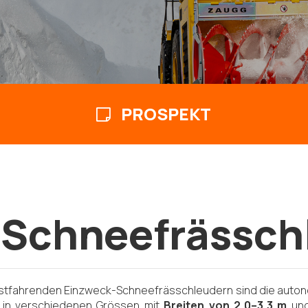
PROSPEKT
 Schneefrässch
 selbstfahrenden Einzweck-Schneefrässchleudern sind die a
 in verschiedenen Grössen mit
Breiten von 2,0–3,3 m
un