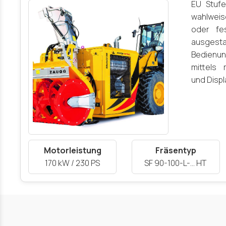
EU Stufe
wahlwei
oder fe
ausgest
Bedien
mittels 
und Displ
Motorleistung
Fräsentyp
170 kW / 230 PS
SF 90-100-L-… HT