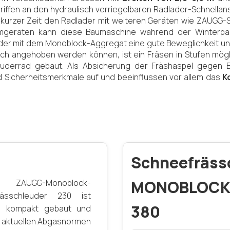
ffen an den hydraulisch verriegelbaren Radlader-Schnellan
r kurzer Zeit den Radlader mit weiteren Geräten wie ZAUGG-S
mgeräten kann diese Baumaschine während der Winterpau
der mit dem Monoblock-Aggregat eine gute Beweglichkeit und E
hoch angehoben werden können, ist ein Fräsen in Stufen mög
uderrad gebaut. Als Absicherung der Fräshaspel gegen B
d Sicherheitsmerkmale auf und beeinflussen vor allem das
K
Schneefräss
AUGG-Monoblock-
MONOBLOCK
rässchleuder 230 ist
380
, kompakt gebaut und
ie aktuellen Abgasnormen