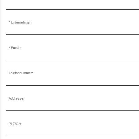
Unternehmen:
Email :
Telefonnummer:
Addresse:
PLZ/Ort: