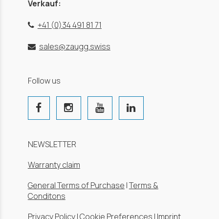
Verkauf:
+41 (0)34 491 81 71
sales@zaugg.swiss
Follow us
NEWSLETTER
Warranty claim
General Terms of Purchase
|
Terms &
Conditons
Privacy Policy
|
Cookie Preferences
|
Imprint