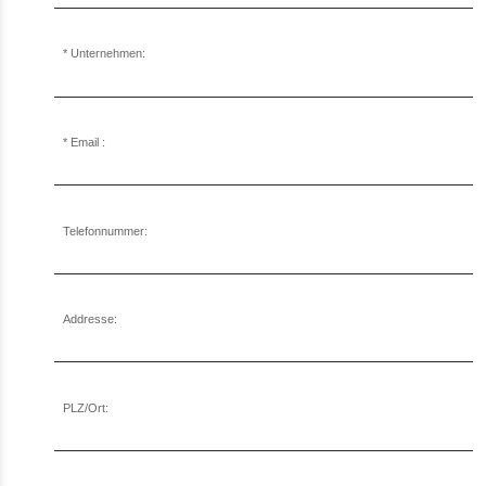
Unternehmen:
Email :
Telefonnummer:
Addresse:
PLZ/Ort: