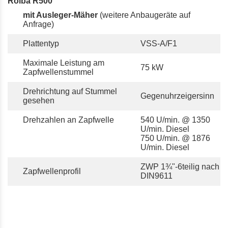
Rolba R500
mit Ausleger-Mäher
(weitere Anbaugeräte auf
Anfrage)
Plattentyp
VSS-A/F1
Maximale Leistung am
75 kW
Zapfwellenstummel
Drehrichtung auf Stummel
Gegenuhrzeigersinn
gesehen
Drehzahlen an Zapfwelle
540 U/min. @ 1350
U/min. Diesel
750 U/min. @ 1876
U/min. Diesel
ZWP 1¾"-6teilig nach
Zapfwellenprofil
DIN9611