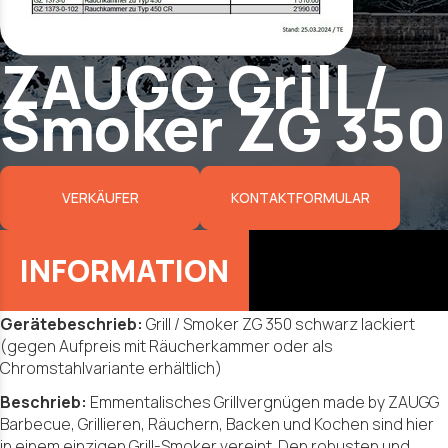
ZAUGG Grill /
Smoker ZG 350
VERKÄUFER
KONTAKTFORMULAR
Gerätebeschrieb:
Grill / Smoker ZG 350 schwarz lackiert
(gegen Aufpreis mit Räucherkammer oder als
Chromstahlvariante erhältlich)
Beschrieb:
Emmentalisches Grillvergnügen made by ZAUGG
Barbecue, Grillieren, Räuchern, Backen und Kochen sind hier
in einem einzigen Grill-Smoker vereint. Den robusten und