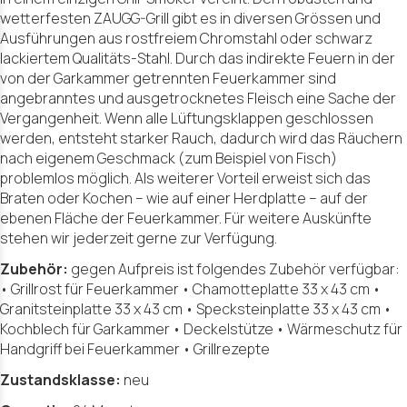
wetterfesten ZAUGG-Grill gibt es in diversen Grössen und
Ausführungen aus rostfreiem Chromstahl oder schwarz
lackiertem Qualitäts-Stahl. Durch das indirekte Feuern in der
von der Garkammer getrennten Feuerkammer sind
angebranntes und ausgetrocknetes Fleisch eine Sache der
Vergangenheit. Wenn alle Lüftungsklappen geschlossen
werden, entsteht starker Rauch, dadurch wird das Räuchern
nach eigenem Geschmack (zum Beispiel von Fisch)
problemlos möglich. Als weiterer Vorteil erweist sich das
Braten oder Kochen – wie auf einer Herdplatte – auf der
ebenen Fläche der Feuerkammer. Für weitere Auskünfte
stehen wir jederzeit gerne zur Verfügung.
Zubehör:
gegen Aufpreis ist folgendes Zubehör verfügbar:
• Grillrost für Feuerkammer • Chamotteplatte 33 x 43 cm •
Granitsteinplatte 33 x 43 cm • Specksteinplatte 33 x 43 cm •
Kochblech für Garkammer • Deckelstütze • Wärmeschutz für
Handgriff bei Feuerkammer • Grillrezepte
Zustandsklasse:
neu