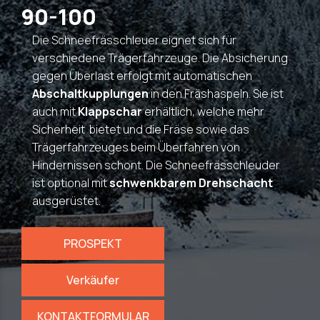
90-100
Die Schneefrässchleuer eignet sich für
verschiedene Trägerfahrzeuge. Die Absicherung
gegen Überlast erfolgt mit automatischen
Abschaltkupplungen
in den Fräshaspeln. Sie ist
auch mit
Klappschar
erhältlich, welche mehr
Sicherheit bietet und die Fräse sowie das
Trägerfahrzeuges beim Überfahren von
Hindernissen schont. Die Schneefrässchleuder
ist optional mit
schwenkbarem Drehschacht
ausgerüstet.
PROSPEKT
Verkäufer
KONTAKTFORMULAR