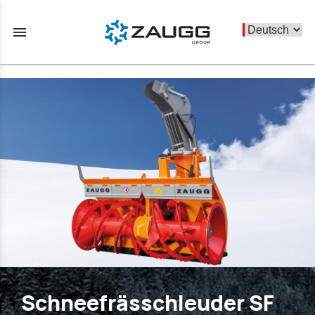
menu
Schneefrässchleuder SF