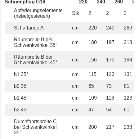
Schneepflug G16
220
240
260
28
Abfederungselemente
Stk
2
2
2
(hebelgesteuert)
Scharlänge A
cm
220
240
260
Räumbreite B bei
cm
180
197
213
Schwenkwinkel 35°
Räumbreite B bei
cm
156
170
184
Schwenkwinkel 45°
b1 35°
cm
115
123
131
b2 35°
cm
65
73
81
b1 45°
cm
109
116
123
b2 45°
cm
47
54
61
Durchfahrtsbreite C
bei Schwenkwinkel
cm
200
217
233
35°