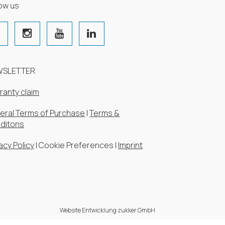
low us
WSLETTER
ranty claim
eral Terms of Purchase
|
Terms &
ditons
acy Policy
|
Cookie Preferences
|
Imprint
Website Entwicklung zukker GmbH