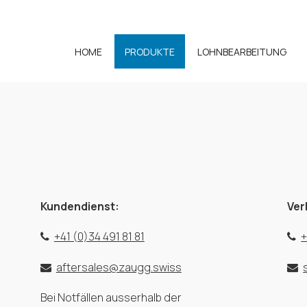
HOME
PRODUKTE
LOHNBEARBEITUNG
Kundendienst:
Ver
+41 (0)34 491 81 81
+
aftersales@zaugg.swiss
Bei Notfällen ausserhalb der