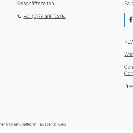
Geschäftszeiten:
Fol
+41 (0)79 408 64 94
NE
War
Gen
Con
Priv
en & Kommunaltechnik aus der Schweiz