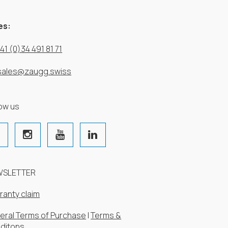
es:
41 (0)34 491 81 71
sales@zaugg.swiss
low us
WSLETTER
ranty claim
eral Terms of Purchase
|
Terms &
ditons