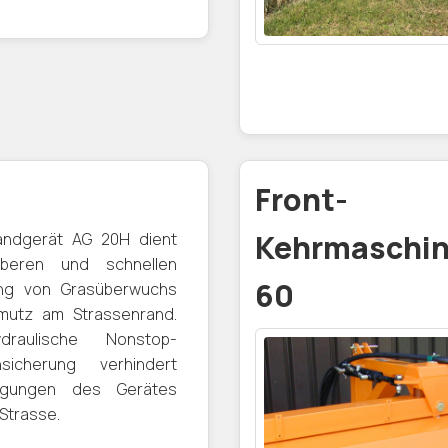
Front-
andgerät AG 20H dient
Kehrmaschi
beren und schnellen
60
ung von Grasüberwuchs
mutz am Strassenrand.
draulische Nonstop-
hsicherung verhindert
igungen des Gerätes
Strasse.