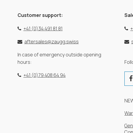
Customer support:
Sal
+41 (0)34 491 81 81
+
aftersales@zaugg.swiss
In case of emergency outside opening
hours:
Fol
+41 (0)79 408 64 94
NE
War
Gen
Con