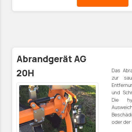
Abrandgerät AG
20H
Das Abr
zur sau
Entfern
und Sch
Die hy
Ausweic
Beschäd
oder der 