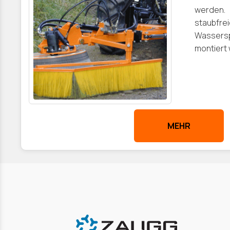
werden.
staubf
Wassersp
montiert
MEHR