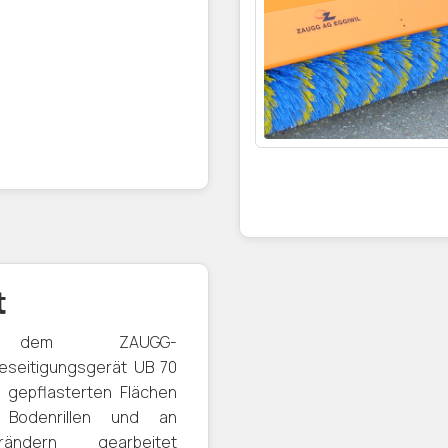
t
 dem ZAUGG-
eseitigungsgerät UB 70
 gepflasterten Flächen
 Bodenrillen und an
nrändern gearbeitet