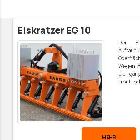
Eiskratzer EG 10
Der Ei
Aufrauh
Oberflä
Wegen. A
die gäng
Front- o
MEHR