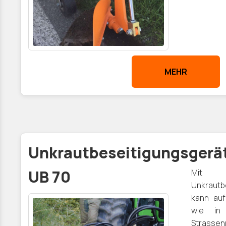
MEHR
Unkrautbeseitigungsgerä
UB 70
Mit
Unkrautb
kann auf
wie in
Strasse