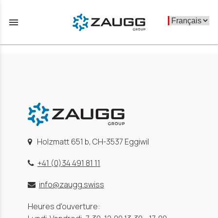
menu
Holzmatt 651 b, CH-3537 Eggiwil
+41 (0)34 491 81 11
info@zaugg.swiss
Heures d'ouverture: